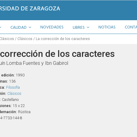
NOVEDADES
NOTICIAS
CONT
CALIDAD
LIBRES
Clásicos
Clásicos
La corrección de los caracteres
 corrección de los caracteres
ín Lomba Fuentes y Ibn Gabirol
 edición:
1990
inas:
136
ca:
Filosofía
ión:
Clásicos
:
Castellano
iones:
15 x 22
ernación:
Rústica
4-7733-144-8