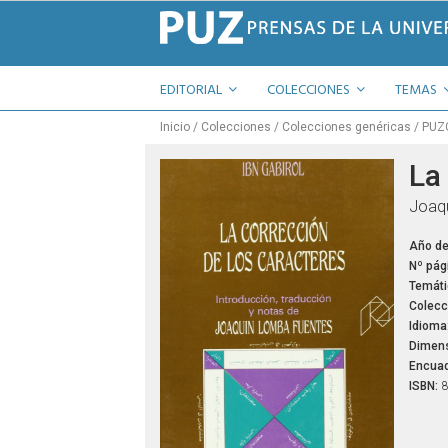
EDITORIAL
COLECCIONES
TEMAS
Inicio
Colecciones
Colecciones genéricas
PUZ
La
Joaqu
Año de
Nº pág
Temáti
Colecc
Idioma
Dimens
Encuad
ISBN:
8