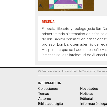

RESEÑA
El poeta, filósofo y teólogo judío Ibn 
primer tratado sistemático de ética psic
de Ibn Gabirol consiste en haber constr
profesor Lomba, quien además de redact
—la primera que se hace en español— se
inmensa riqueza intelectual de Al-Andalú
© Prensas de la Universidad de Zaragoza, Univers
INFORMACIÓN
Colecciones
Novedades
Temas
Noticias
Autores
Editorial
Biblioteca digital
Información lega