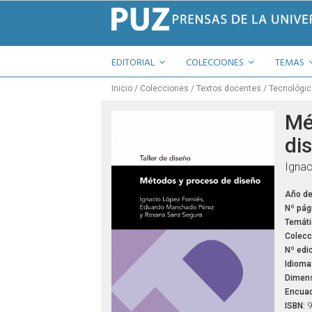
EDITORIAL
COLECCIONES
TEMAS
Inicio
Colecciones
Textos docentes
Tecnológi
Mé
di
Ignac
Año de
Nº pág
Temáti
Colecc
Nº edic
Idioma
Dimens
Encuad
ISBN:
9