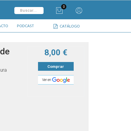
0
ACTO
PODCAST
CATÁLOGO
 de
8,00 €
Comprar
ura
Ver en