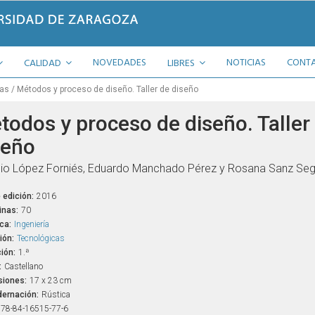
NOVEDADES
NOTICIAS
CONT
CALIDAD
LIBRES
cas
Métodos y proceso de diseño. Taller de diseño
todos y proceso de diseño. Taller
seño
io López Forniés, Eduardo Manchado Pérez y Rosana Sanz Seg
 edición:
2016
inas:
70
ca:
Ingeniería
ión:
Tecnológicas
ión:
1.ª
:
Castellano
iones:
17 x 23 cm
ernación:
Rústica
78-84-16515-77-6