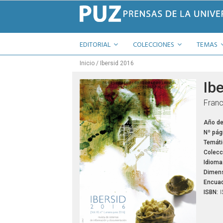
EDITORIAL
COLECCIONES
TEMAS
Inicio
Ibersid 2016
Ib
Franc
Año de
Nº pág
Temáti
Colecc
Idioma
Dimens
Encuad
ISBN:
I