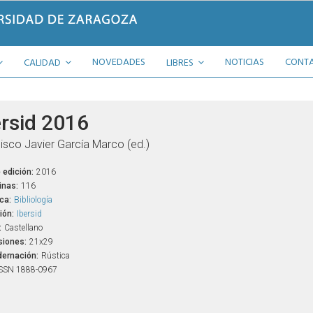
NOVEDADES
NOTICIAS
CONT
CALIDAD
LIBRES
ersid 2016
isco Javier García Marco (ed.)
 edición:
2016
inas:
116
ca:
Bibliología
ión:
Ibersid
:
Castellano
iones:
21x29
ernación:
Rústica
SSN 1888-0967