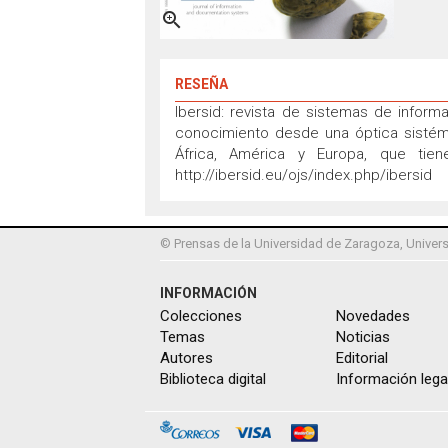

RESEÑA
Ibersid: revista de sistemas de inform
conocimiento desde una óptica sistémic
África, América y Europa, que tien
http://ibersid.eu/ojs/index.php/ibersid
© Prensas de la Universidad de Zaragoza, Univers
INFORMACIÓN
Colecciones
Novedades
Temas
Noticias
Autores
Editorial
Biblioteca digital
Información lega