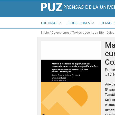
EDITORIAL
COLECCIONES
TEMAS
Inicio
Colecciones
Textos docentes
Biomédica
Ma
cu
Co
Encar
Javie
Año de
Nº pág
Temáti
Colecc
Idioma
Dimens