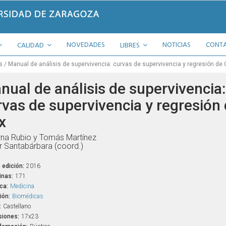
NOVEDADES
NOTICIAS
CONT
CALIDAD
LIBRES
s
Manual de análisis de supervivencia: curvas de supervivencia y regresión de 
nual de análisis de supervivencia:
rvas de supervivencia y regresión
x
na Rubio y Tomás Martínez
r Santabárbara (coord.)
 edición:
2016
inas:
171
ca:
Medicina
ión:
Biomédicas
:
Castellano
iones:
17x23