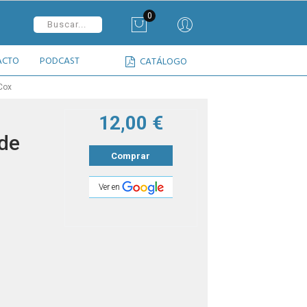
0
ACTO
PODCAST
CATÁLOGO
Cox
12,00 €
 de
Comprar
Ver en