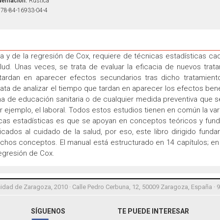
ernación:
Rústica
78-84-16933-04-4
cia y de la regresión de Cox, requiere de técnicas estadísticas ca
lud. Unas veces, se trata de evaluar la eficacia de nuevos tra
ardan en aparecer efectos secundarios tras dicho tratamiento
rata de analizar el tiempo que tardan en aparecer los efectos bene
a de educación sanitaria o de cualquier medida preventiva que se
jemplo, el laboral. Todos estos estudios tienen en común la vari
icas estadísticas es que se apoyan en conceptos teóricos y fund
icados al cuidado de la salud, por eso, este libro dirigido fun
ichos conceptos. El manual está estructurado en 14 capítulos; en l
regresión de Cox.
idad de Zaragoza, 2010 · Calle Pedro Cerbuna, 12, 50009 Zaragoza, España · 
SÍGUENOS
TE PUEDE INTERESAR