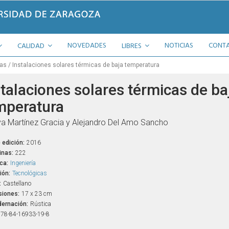
NOVEDADES
NOTICIAS
CONT
CALIDAD
LIBRES
cas
Instalaciones solares térmicas de baja temperatura
stalaciones solares térmicas de ba
mperatura
 Martínez Gracia y Alejandro Del Amo Sancho
 edición:
2016
inas:
222
ca:
Ingeniería
ión:
Tecnológicas
:
Castellano
iones:
17 x 23 cm
ernación:
Rústica
78-84-16933-19-8