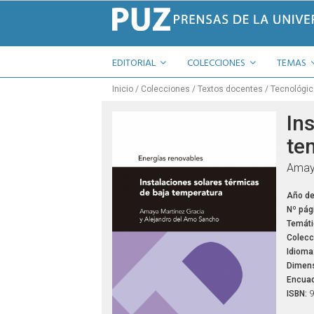
EDITORIAL
COLECCIONES
TEMAS
Inicio
Colecciones
Textos docentes
Tecnológi
In
te
Amaya
Año de
Nº pág
Temáti
Colecc
Idioma
Dimens
Encuad
ISBN:
9