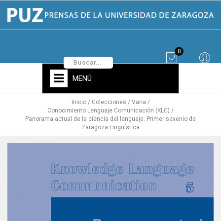
0
MENÚ
Inicio
Colecciones
Varia
Conocimiento Lenguaje Comunicación (KLC)
Panorama actual de la ciencia del lenguaje. Primer sexenio de
Zaragoza Lingüística