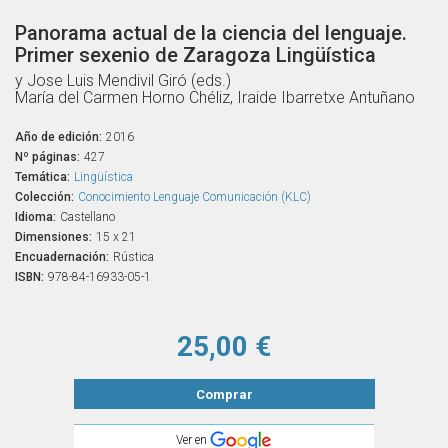
Panorama actual de la ciencia del lenguaje.
Primer sexenio de Zaragoza Lingüística
y Jose Luis Mendivil Giró (eds.)
María del Carmen Horno Chéliz, Iraide Ibarretxe Antuñano
Año de edición:
2016
Nº páginas:
427
Temática:
Lingüística
Colección:
Conocimiento Lenguaje Comunicación (KLC)
Idioma:
Castellano
Dimensiones:
15 x 21
Encuadernación:
Rústica
ISBN:
978-84-16933-05-1
25,00 €
Comprar
Ver en