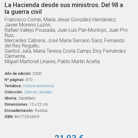
La Hacienda desde sus ministros. Del 98 a
la guerra civil
Francisco Comin, María Jesús González Hernández,
Javier Moreno Luzón,
Rafael Vallejo Pousada, Juan Luis Pan-Montojo, Juan Pro
Ruiz,
Mercedes Cabrera, José María Serrano Sanz, Fernando
del Rey Reguillo,
Santos Juliá, María Teresa Costa Campi, Eloy Fernández
Clemente,
Miguel Martorell Linares, Pablo Martín Aceña
Año de edición:
2000
Nº páginas:
470
Temática:
Historia económica
Colección:
Ciencias Sociales
Idioma:
Castellano
Dimensiones:
15 x 22 cm
Encuadernación:
Rústica
ISBN:
84-7733-540-0