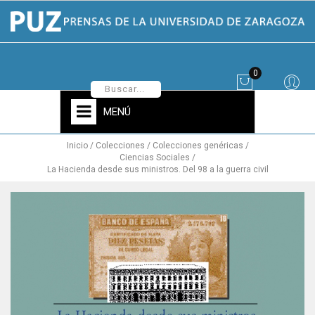
0
MENÚ
Inicio
Colecciones
Colecciones genéricas
Ciencias Sociales
La Hacienda desde sus ministros. Del 98 a la guerra civil