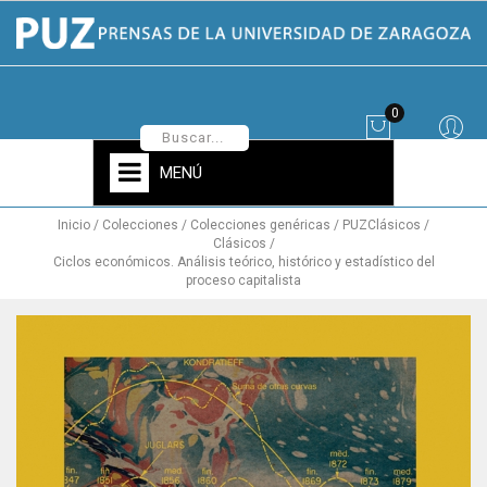
0
MENÚ
Inicio
Colecciones
Colecciones genéricas
PUZClásicos
Clásicos
Ciclos económicos. Análisis teórico, histórico y estadístico del
proceso capitalista