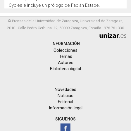
Cycles e incluye un prólogo de Fabián Estapé.
© Prensas de la Universidad de Zaragoza, Universidad de Zaragoza,
2010 · Calle Pedro Cerbuna, 12, 50009 Zaragoza, España · 976 761 330
INFORMACIÓN
Colecciones
Temas
Autores
Biblioteca digital
Novedades
Noticias
Editorial
Información legal
SÍGUENOS