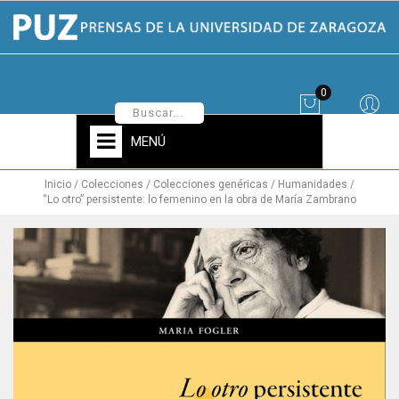
0
MENÚ
Inicio
Colecciones
Colecciones genéricas
Humanidades
“Lo otro” persistente: lo femenino en la obra de María Zambrano