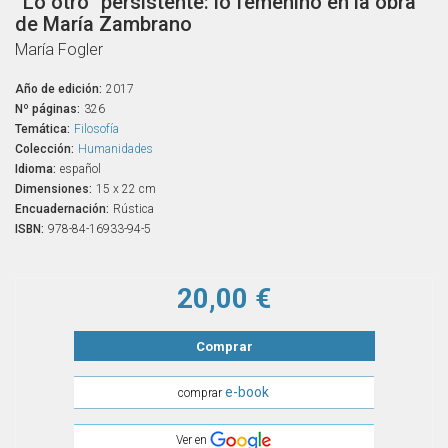
“Lo otro” persistente: lo femenino en la obra
de María Zambrano
María Fogler
Año de edición:
2017
Nº páginas:
326
Temática:
Filosofía
Colección:
Humanidades
Idioma:
español
Dimensiones:
15 x 22 cm
Encuadernación:
Rústica
ISBN:
978-84-16933-94-5
20,00 €
Comprar
e-book
comprar
Ver en