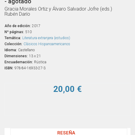
- agotado
Gracia Morales Ortiz y Álvaro Salvador Jofre (eds.)
Rubén Darío
Año de edición:
2017
Nº páginas:
510
Temática:
Literatura extranjera (estudios)
Colección:
Clásicos Hispanoamericanos
Idioma:
Castellano
Dimensiones:
13 x 21
Encuadernación:
Rústica
ISBN:
978-84-16933-27-3
20,00 €
RESEÑA