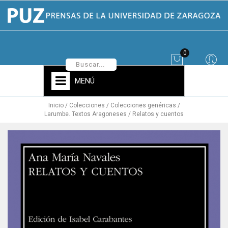
0
MENÚ
Inicio
Colecciones
Colecciones genéricas
Larumbe. Textos Aragoneses
Relatos y cuentos