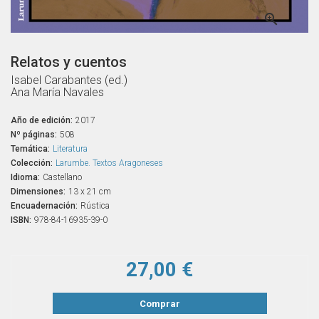

Relatos y cuentos
Isabel Carabantes (ed.)
Ana María Navales
Año de edición:
2017
Nº páginas:
508
Temática:
Literatura
Colección:
Larumbe. Textos Aragoneses
Idioma:
Castellano
Dimensiones:
13 x 21 cm
Encuadernación:
Rústica
ISBN:
978-84-16935-39-0
27,00 €
Comprar