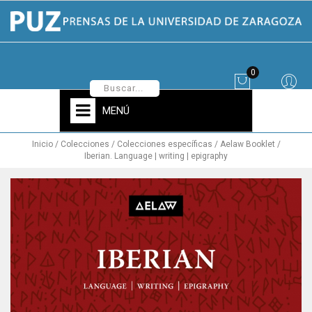
0
MENÚ
Inicio
Colecciones
Colecciones específicas
Aelaw Booklet
Iberian. Language | writing | epigraphy