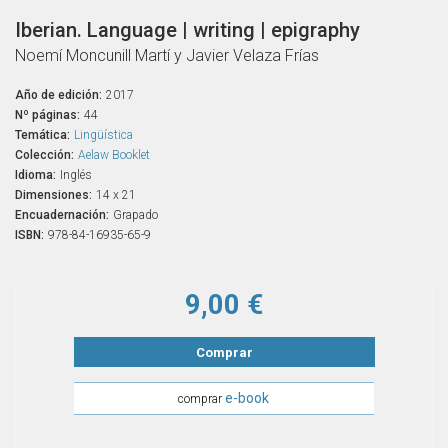
Iberian. Language | writing | epigraphy
Noemí Moncunill Martí y Javier Velaza Frías
Año de edición:
2017
Nº páginas:
44
Temática:
Lingüística
Colección:
Aelaw Booklet
Idioma:
Inglés
Dimensiones:
14 x 21
Encuadernación:
Grapado
ISBN:
978-84-16935-65-9
9,00 €
Comprar
e-book
comprar