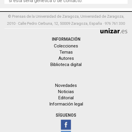
si esta sería genética o de contacto.
© Prensas de la Universidad de Zaragoza, Universidad de Zaragoza,
2010 · Calle Pedro Cerbuna, 12, 50009 Zaragoza, España · 976 761 330
INFORMACIÓN
Colecciones
Temas
Autores
Biblioteca digital
Novedades
Noticias
Editorial
Información legal
SÍGUENOS