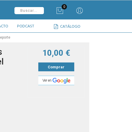
0
ACTO
PODCAST
CATÁLOGO
deporte
s
10,00 €
el
Comprar
Ver en