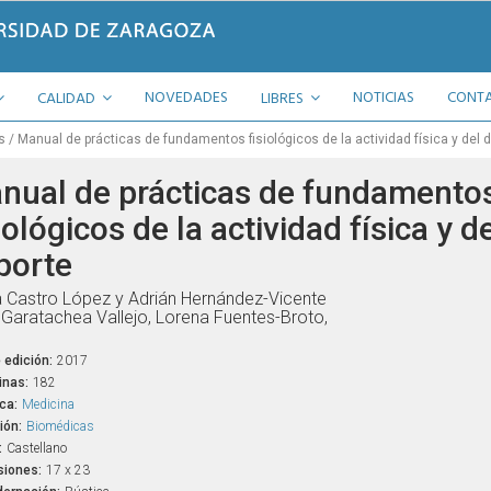
NOVEDADES
NOTICIAS
CONT
CALIDAD
LIBRES
s
Manual de prácticas de fundamentos fisiológicos de la actividad física y del 
nual de prácticas de fundamento
iológicos de la actividad física y d
porte
 Castro López y Adrián Hernández-Vicente
 Garatachea Vallejo, Lorena Fuentes-Broto,
 edición:
2017
inas:
182
ca:
Medicina
ión:
Biomédicas
:
Castellano
iones:
17 x 23