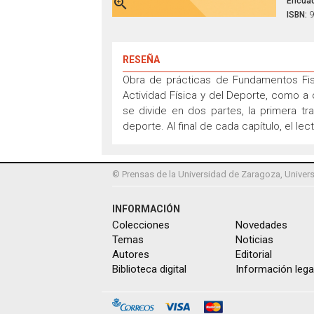

Encuad
ISBN:
9
RESEÑA
Obra de prácticas de Fundamentos Fisio
Actividad Física y del Deporte, como a 
se divide en dos partes, la primera tra
deporte. Al final de cada capítulo, el l
© Prensas de la Universidad de Zaragoza, Univers
INFORMACIÓN
Colecciones
Novedades
Temas
Noticias
Autores
Editorial
Biblioteca digital
Información lega