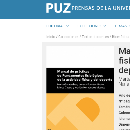
EDITORIAL
COLECCIONES
TEMAS
Inicio
Colecciones
Textos docentes
Biomédica
Ma
fis
de
Marta
Nuria
Año de
Nº pág
Temáti
Colecc
Idioma
Dimens