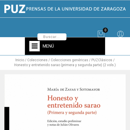
0
MENÚ
Inicio
Colecciones
Colecciones genéricas
PUZClásicos
Honesto y entretenido sarao (primera y segunda parte) (2 vols.)