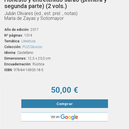
segunda parte) (2 vols.)
Julián Olivares (ed., est. prel. , notas)
María de Zayas y Sotomayor
Año de edición:
2017
Nº páginas:
1014
Temática:
Literatura
Colección:
PUZClásicos
Idioma:
Castellano
Dimensiones:
12,5 x 20,5 cm
Encuadernación:
Rústica
ISBN:
978-84-16935-18-5
50,00 €
Comprar
Ver en