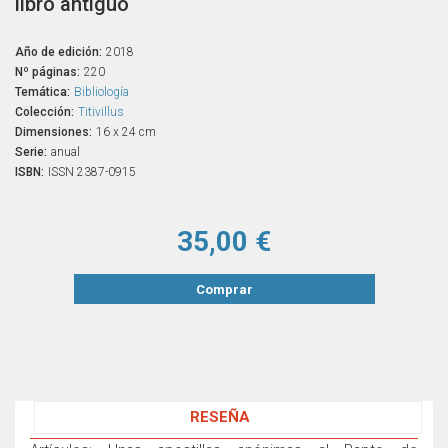
libro antiguo
Año de edición:
2018
Nº páginas:
220
Temática:
Bibliología
Colección:
Titivillus
Dimensiones:
16 x 24 cm
Serie:
anual
ISBN:
ISSN 2387-0915
35,00 €
Comprar
RESEÑA