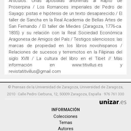
Artículos: Unas apostillas anónimas al Rapto de
Proserpina / Los Romances imperiales de Pedro de
Sayago: pistas e hipótesis de un texto desaparecido / El
taller de Sancha en la Real Academia de Bellas Artes de
San Fernando / El taller de Miedes (Zaragoza, 1776-ca.
1835) y su relación con la Real Sociedad Económica
Aragonesa de Amigos del País / Testigos silenciosos: las
marcas de propiedad en los libros novohispanos /
Relaciones de sucesos y terremotos en la Filipinas del
siglo XVIII / La cultura del libro en el Tibet // Más
información en www.titivillus.es y
revistatitivillus@gmail.com
© Prensas de la Universidad de Zaragoza, Universidad de Zaragoza,
2010 · Calle Pedro Cerbuna, 12, 50009 Zaragoza, España · 976 761 330
INFORMACIÓN
Colecciones
Temas
Autores