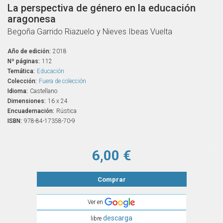
La perspectiva de género en la educación
aragonesa
Begoña Garrido Riazuelo y Nieves Ibeas Vuelta
Año de edición:
2018
Nº páginas:
112
Temática:
Educación
Colección:
Fuera de colección
Idioma:
Castellano
Dimensiones:
16 x 24
Encuadernación:
Rústica
ISBN:
978-84-17358-70-9
6,00 €
Comprar
Ver en
descarga
libre