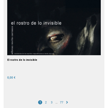
El rostro de lo invisible
0,00 €
…
1
2
3
77