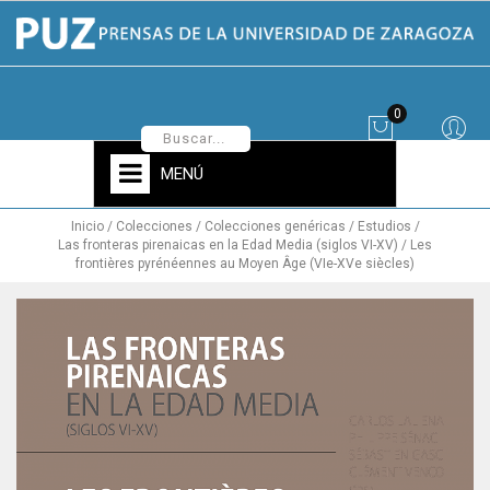
0
MENÚ
Inicio
Colecciones
Colecciones genéricas
Estudios
Las fronteras pirenaicas en la Edad Media (siglos VI-XV) / Les
frontières pyrénéennes au Moyen Âge (VIe-XVe siècles)