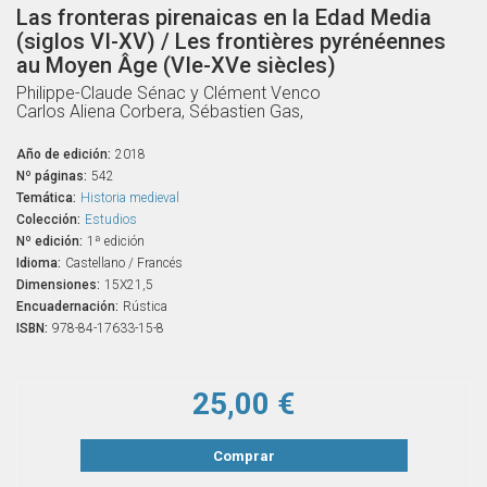
Las fronteras pirenaicas en la Edad Media
(siglos VI-XV) / Les frontières pyrénéennes
au Moyen Âge (VIe-XVe siècles)
Philippe-Claude Sénac y Clément Venco
Carlos Aliena Corbera, Sébastien Gas,
Año de edición:
2018
Nº páginas:
542
Temática:
Historia medieval
Colección:
Estudios
Nº edición:
1ª edición
Idioma:
Castellano / Francés
Dimensiones:
15X21,5
Encuadernación:
Rústica
ISBN:
978-84-17633-15-8
25,00 €
Comprar