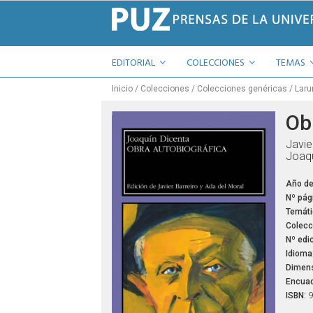
EDITORIAL
COLECCIONES
TEMAS
Inicio
Colecciones
Colecciones genéricas
Laru
Ob
Javie
Joaqu
Año de
Nº pág
Temáti
Colecc
Nº edic
Idioma
Dimens
Encuad
ISBN:
9