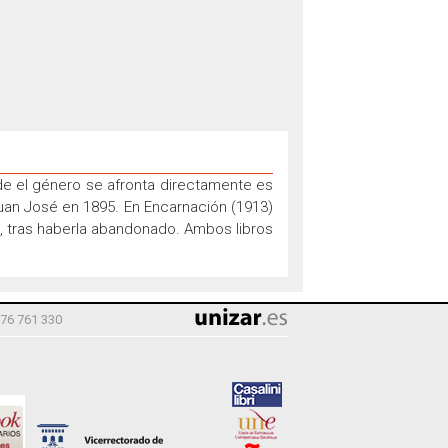
de el género se afronta directamente es
Juan José en 1895. En Encarnación (1913)
s, tras haberla abandonado. Ambos libros
976 761 330