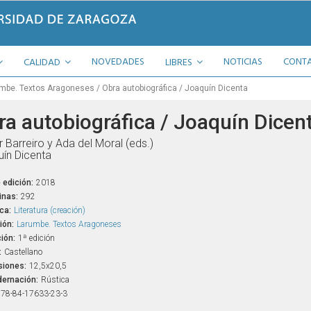
NOVEDADES
NOTICIAS
CONT
CALIDAD
LIBRES
mbe. Textos Aragoneses
Obra autobiográfica / Joaquín Dicenta
ra autobiográfica / Joaquín Dicen
r Barreiro y Ada del Moral (eds.)
ín Dicenta
 edición:
2018
inas:
292
ca:
Literatura (creación)
ión:
Larumbe. Textos Aragoneses
ión:
1ª edición
:
Castellano
iones:
12,5x20,5
ernación:
Rústica
78-84-17633-23-3