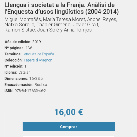
Llengua i societat a la Franja. Anàlisi de
l’Enquesta d’usos lingüístics (2004-2014)
Miguel Montañés, María Teresa Moret, Anchel Reyes,
Natxo Sorolla, Chabier Gimeno, Javier Giralt,
Ramon Sistac, Joan Solé y Anna Torrijos
Año de edición:
2019
Nº páginas:
186
Temática:
Lenguas de España
Colección:
Papers d Avignon
Nº edición:
1
Idioma:
Catalán
Dimensiones:
16x23,5
Encuadernación:
Rústica
ISBN:
978-84-17633-46-2
16,00 €
Comprar