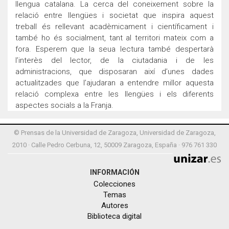
llengua catalana. La cerca del coneixement sobre la
relació entre llengües i societat que inspira aquest
treball és rellevant acadèmicament i científicament i
també ho és socialment, tant al territori mateix com a
fora. Esperem que la seua lectura també despertarà
l’interès del lector, de la ciutadania i de les
administracions, que disposaran així d’unes dades
actualitzades que l’ajudaran a entendre millor aquesta
relació complexa entre les llengües i els diferents
aspectes socials a la Franja.
© Prensas de la Universidad de Zaragoza, Universidad de Zaragoza,
2010 · Calle Pedro Cerbuna, 12, 50009 Zaragoza, España · 976 761 330
INFORMACIÓN
Colecciones
Temas
Autores
Biblioteca digital