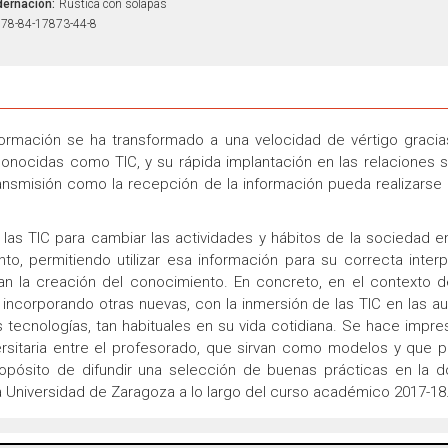
ernación:
Rústica con solapas
78-84-17873-44-8
ormación se ha transformado a una velocidad de vértigo gracias
conocidas como TIC, y su rápida implantación en las relaciones s
ransmisión como la recepción de la información pueda realizarse
as TIC para cambiar las actividades y hábitos de la sociedad e
, permitiendo utilizar esa información para su correcta interp
n la creación del conocimiento. En concreto, en el contexto de
ncorporando otras nuevas, con la inmersión de las TIC en las aul
tecnologías, tan habituales en su vida cotidiana. Se hace impre
rsitaria entre el profesorado, que sirvan como modelos y que p
propósito de difundir una selección de buenas prácticas en la d
a Universidad de Zaragoza a lo largo del curso académico 2017-18