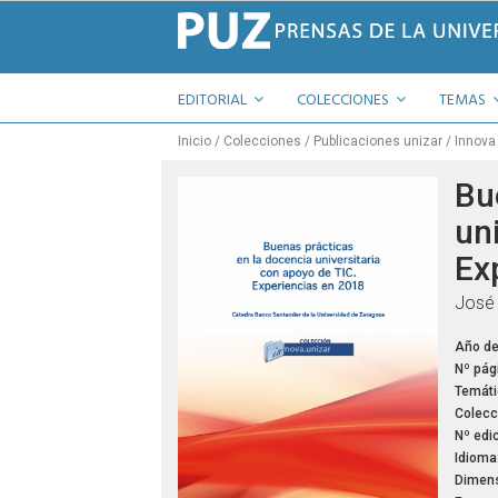
EDITORIAL
COLECCIONES
TEMAS
Inicio
Colecciones
Publicaciones unizar
Innova
Bu
un
Ex
José 
Año de
Nº pág
Temáti
Colecc
Nº edic
Idioma
Dimens