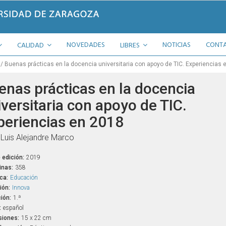
NOVEDADES
NOTICIAS
CONT
CALIDAD
LIBRES
Buenas prácticas en la docencia universitaria con apoyo de TIC. Experiencias 
enas prácticas en la docencia
iversitaria con apoyo de TIC.
periencias en 2018
Luis Alejandre Marco
 edición:
2019
inas:
358
ca:
Educación
ión:
Innova
ión:
1.ª
:
español
iones:
15 x 22 cm