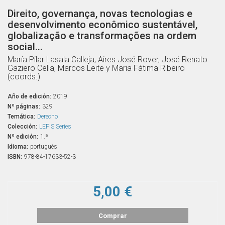
Direito, governança, novas tecnologias e
desenvolvimento econômico sustentável,
globalização e transformações na ordem
social...
María Pilar Lasala Calleja, Aires José Rover, José Renato
Gaziero Cella, Marcos Leite y Maria Fátima Ribeiro
(coords.)
Año de edición:
2019
Nº páginas:
329
Temática:
Derecho
Colección:
LEFIS Series
Nº edición:
1.ª
Idioma:
portugués
ISBN:
978-84-17633-52-3
5,00 €
Comprar