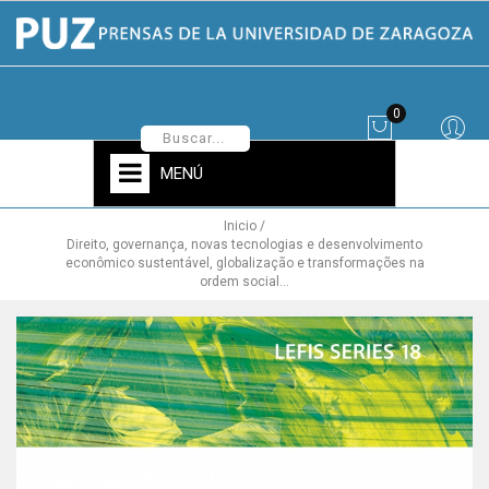
0
MENÚ
Inicio
Direito, governança, novas tecnologias e desenvolvimento
econômico sustentável, globalização e transformações na
ordem social...