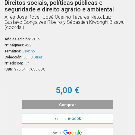
Direitos sociais, políticas públicas e
seguridade e direito agrário e ambiental
Aires José Rover, José Querino Tavares Neto, Luiz
Gustavo Gonçalves Ribeiro y Sébastien Kiwonghi Bizawu
(coords.)
Año de edición:
2019
Nº páginas:
422
Temática:
Derecho
Colección:
LEFIS Series
Nº edición:
1.ª
ISBN:
978-84-17633-60-8
5,00 €
Comprar
e-book
comprar
Ver en