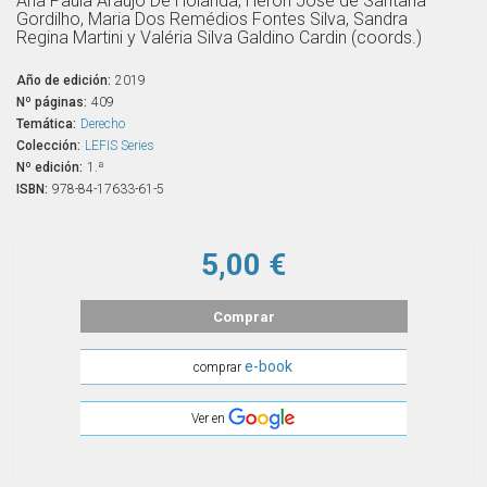
Ana Paula Araújo De Holanda, Heron José de Santana
Gordilho, Maria Dos Remédios Fontes Silva, Sandra
Regina Martini y Valéria Silva Galdino Cardin (coords.)
Año de edición:
2019
Nº páginas:
409
Temática:
Derecho
Colección:
LEFIS Series
Nº edición:
1.ª
ISBN:
978-84-17633-61-5
5,00 €
Comprar
e-book
comprar
Ver en