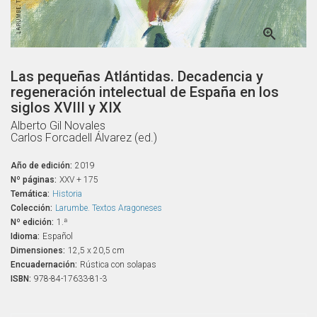

Las pequeñas Atlántidas. Decadencia y
regeneración intelectual de España en los
siglos XVIII y XIX
Alberto Gil Novales
Carlos Forcadell Álvarez (ed.)
Año de edición:
2019
Nº páginas:
XXV + 175
Temática:
Historia
Colección:
Larumbe. Textos Aragoneses
Nº edición:
1.ª
Idioma:
Español
Dimensiones:
12,5 x 20,5 cm
Encuadernación:
Rústica con solapas
ISBN:
978-84-17633-81-3