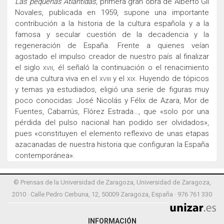
Las pequeñas Atlántidas
,
primera gran obra de Alberto Gil
Novales, publicada en 1959, supone una importante
contribución a la historia de la cultura española y a la
famosa y secular cuestión de la decadencia y la
regeneración de España. Frente a quienes veían
agostado el impulso creador de nuestro país al finalizar
el siglo
xvii
, él señaló la continuación o el renacimiento
de una cultura viva en el
xviii
y el
xix
. Huyendo de tópicos
y temas ya estudiados, eligió una serie de figuras muy
poco conocidas: José Nicolás y Félix de Azara, Mor de
Fuentes, Cabarrús, Flórez Estrada…, que «solo por una
pérdida del pulso nacional han podido ser olvidados»,
pues «constituyen el elemento reflexivo de unas etapas
azacanadas de nuestra historia que configuran la España
contemporánea».
© Prensas de la Universidad de Zaragoza, Universidad de Zaragoza,
2010 · Calle Pedro Cerbuna, 12, 50009 Zaragoza, España · 976 761 330
INFORMACIÓN