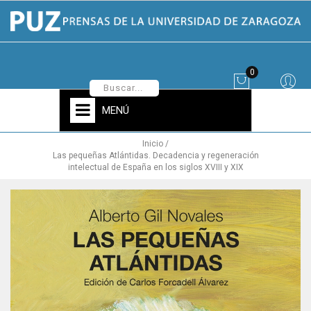
0
MENÚ
Inicio
Las pequeñas Atlántidas. Decadencia y regeneración
intelectual de España en los siglos XVIII y XIX