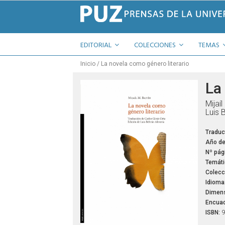
EDITORIAL
COLECCIONES
TEMAS
Inicio
La novela como género literario
La
Mijaíl
Luis 
Traduc
Año de
Nº pág
Temáti
Colecc
Idioma
Dimens
Encuad
ISBN:
9