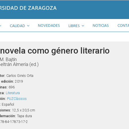
NOVEDADES
NOTICIAS
CONT
CALIDAD
LIBRES
 novela como género literario
 M. Bajtín
Beltrán Almería (ed.)
tor:
Carlos Ginés Orta
 edición:
2019
inas:
696
ca:
Literatura
ión:
PUZClásicos
:
Español
iones:
12,5 x 20,5 cm
ernación:
Tapa dura
78-84-17873-17-2