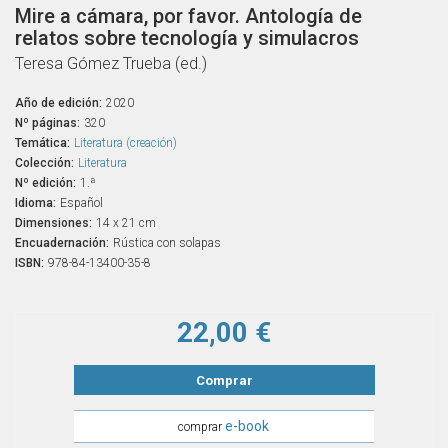
Mire a cámara, por favor. Antología de
relatos sobre tecnología y simulacros
Teresa Gómez Trueba (ed.)
Año de edición:
2020
Nº páginas:
320
Temática:
Literatura (creación)
Colección:
Literatura
Nº edición:
1.ª
Idioma:
Español
Dimensiones:
14 x 21 cm
Encuadernación:
Rústica con solapas
ISBN:
978-84-13400-35-8
22,00 €
Comprar
e-book
comprar