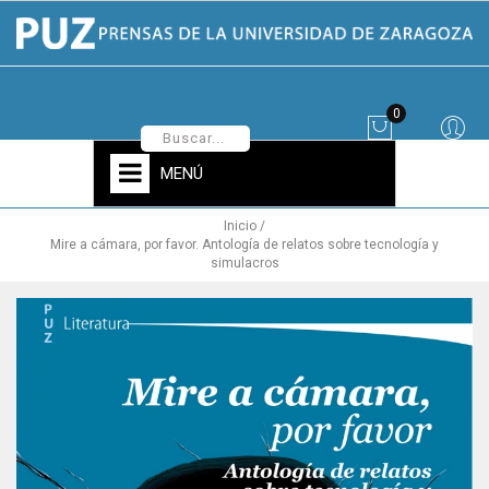
0
MENÚ
Inicio
Mire a cámara, por favor. Antología de relatos sobre tecnología y
simulacros