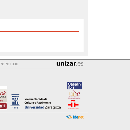
.
976 761 330