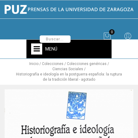
0
MENÚ
Inicio
Colecciones
Colecciones genéricas
Ciencias Sociales
Historiografía e ideología en la postguerra española: la ruptura
de la tradición liberal - agotado