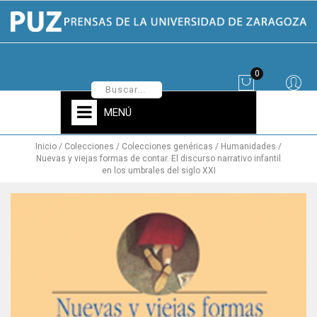
0
MENÚ
Inicio
Colecciones
Colecciones genéricas
Humanidades
Nuevas y viejas formas de contar. El discurso narrativo infantil
en los umbrales del siglo XXI