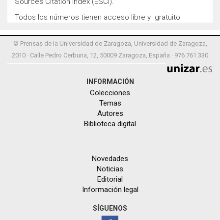
Sources Citation Index (ESCI).
Todos los números tienen acceso libre y gratuito
© Prensas de la Universidad de Zaragoza, Universidad de Zaragoza,
2010 · Calle Pedro Cerbuna, 12, 50009 Zaragoza, España · 976 761 330
INFORMACIÓN
Colecciones
Temas
Autores
Biblioteca digital
Novedades
Noticias
Editorial
Información legal
SÍGUENOS