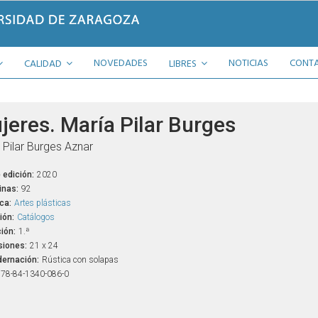
NOVEDADES
NOTICIAS
CONT
CALIDAD
LIBRES
jeres. María Pilar Burges
 Pilar Burges Aznar
 edición:
2020
inas:
92
ca:
Artes plásticas
ión:
Catálogos
ión:
1.ª
iones:
21 x 24
ernación:
Rústica con solapas
78-84-1340-086-0