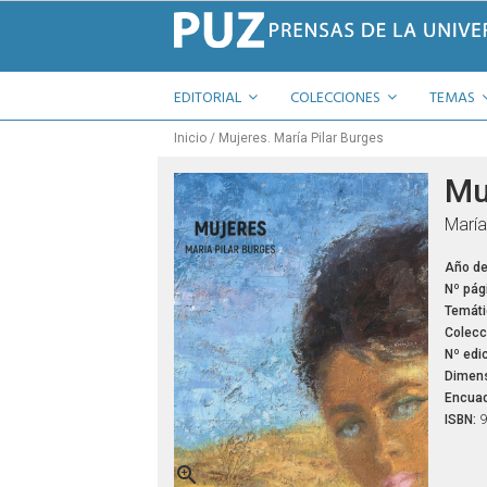
EDITORIAL
COLECCIONES
TEMAS
Inicio
Mujeres. María Pilar Burges
Mu
María
Año de
Nº pág
Temáti
Colecc
Nº edic
Dimens
Encuad
ISBN:
9
