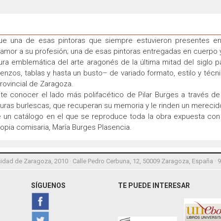
 fue una de esas pintoras que siempre estuvieron presentes en
y amor a su profesión; una de esas pintoras entregadas en cuerpo y
 emblemática del arte aragonés de la última mitad del siglo pasa
ienzos, tablas y hasta un busto– de variado formato, estilo y técn
rovincial de Zaragoza.
te conocer el lado más polifacético de Pilar Burges a través de
uras burlescas, que recuperan su memoria y le rinden un mereci
 un catálogo en el que se reproduce toda la obra expuesta con 
ropia comisaria, María Burges Plasencia.
idad de Zaragoza, 2010 · Calle Pedro Cerbuna, 12, 50009 Zaragoza, España · 
SÍGUENOS
TE PUEDE INTERESAR