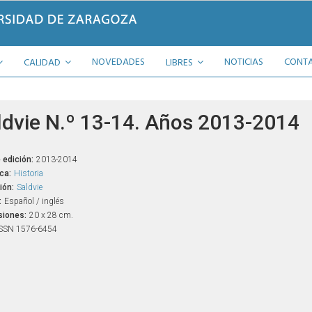
NOVEDADES
NOTICIAS
CONT
CALIDAD
LIBRES
ldvie N.º 13-14. Años 2013-2014
 edición:
2013-2014
ca:
Historia
ión:
Saldvie
:
Español / inglés
iones:
20 x 28 cm.
SSN 1576-6454