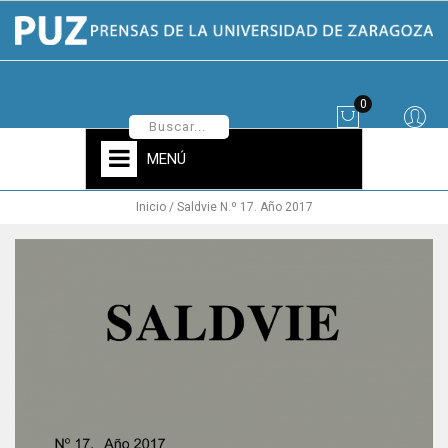
0
MENÚ
Inicio
Saldvie N.º 17. Año 2017