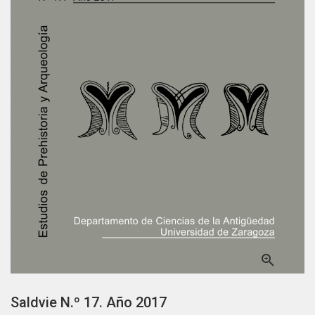

Saldvie N.º 17. Año 2017