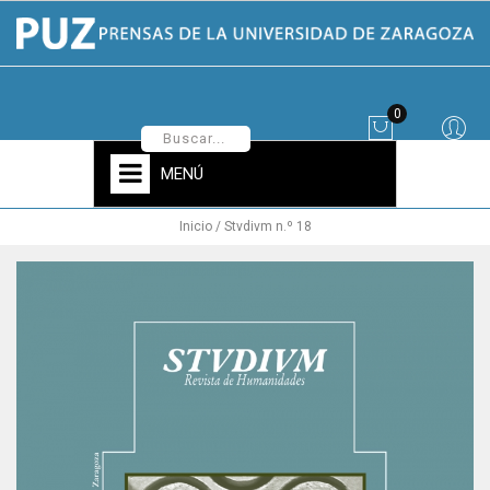
0
MENÚ
Inicio
Stvdivm n.º 18