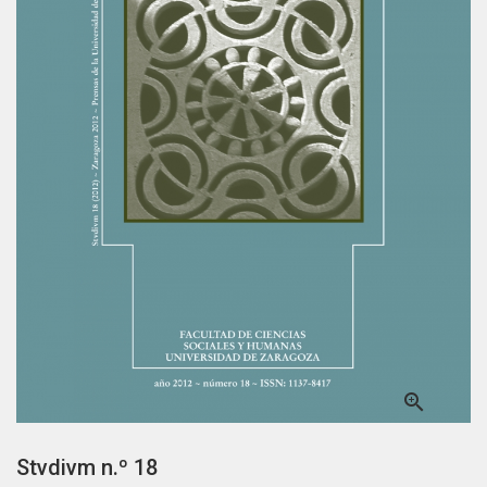

Stvdivm n.º 18