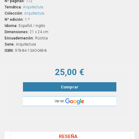
Nº páginas:
172
Temática:
Arquitectura
Colección:
Arquitectura
Nº edición:
1.ª
Idioma:
Español / inglés
Dimensiones:
21 x 24 cm
Encuadernación:
Rústica
Serie:
Arquitectura
ISBN:
978-84-1340-048-8
25,00 €
Comprar
Ver en
RESEÑA