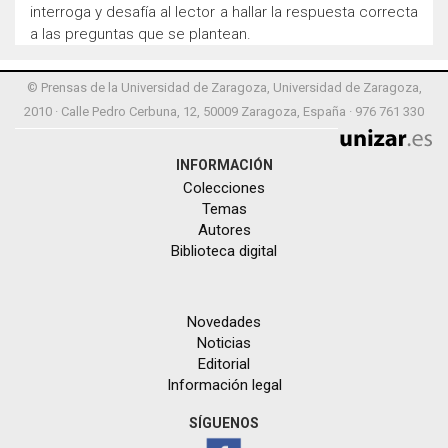
interroga y desafía al lector a hallar la respuesta correcta
a las preguntas que se plantean.
© Prensas de la Universidad de Zaragoza, Universidad de Zaragoza,
2010 · Calle Pedro Cerbuna, 12, 50009 Zaragoza, España · 976 761 330
INFORMACIÓN
Colecciones
Temas
Autores
Biblioteca digital
Novedades
Noticias
Editorial
Información legal
SÍGUENOS