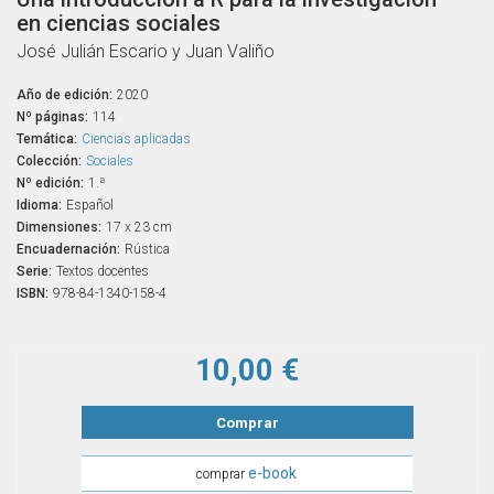
en ciencias sociales
José Julián Escario y Juan Valiño
Año de edición:
2020
Nº páginas:
114
Temática:
Ciencias aplicadas
Colección:
Sociales
Nº edición:
1.ª
Idioma:
Español
Dimensiones:
17 x 23 cm
Encuadernación:
Rústica
Serie:
Textos docentes
ISBN:
978-84-1340-158-4
10,00 €
Comprar
e-book
comprar