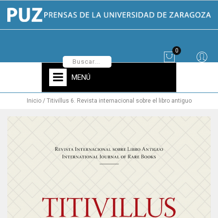
0
MENÚ
Inicio
Titivillus 6. Revista internacional sobre el libro antiguo