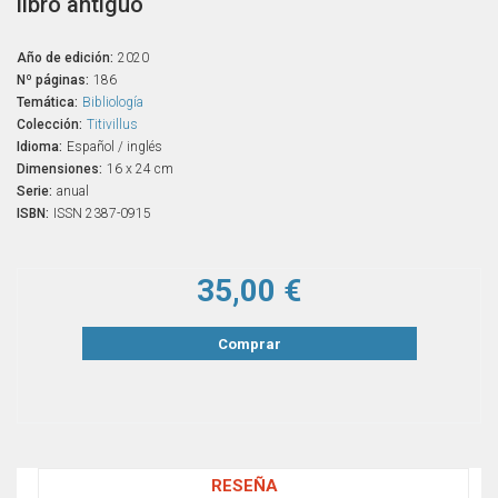
libro antiguo
Año de edición:
2020
Nº páginas:
186
Temática:
Bibliología
Colección:
Titivillus
Idioma:
Español / inglés
Dimensiones:
16 x 24 cm
Serie:
anual
ISBN:
ISSN 2387-0915
35,00 €
Comprar
RESEÑA