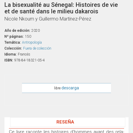
La bisexualité au Sénegal: Histoires de vie
et de santé dans le milieu dakarois
Nicole Nkoum y Guillermo Martínez-Pérez
Año de edición:
2020
Nº páginas:
150
Temática:
Antropología
Colección:
Fuera de colección
Idioma:
Francés
ISBN:
978-84-18321-05-4
descarga
libre
RESEÑA
Ce livre raconte les histoires d’hommes ayant des rela-