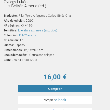
György Lukács
Luis Beltrán Almería (ed.)
Traductor:
Pilar Tejero Alfageme y Carlos Ginés Orta
Año de edición:
2020
Nº páginas:
XX + 196
Temática:
Literatura extranjera (estudios)
Colección:
PUZClásicos
Nº edición:
1.ª
Idioma:
Español
Dimensiones:
12,5 x 20,5 cm
Encuadernación:
Rústica con solapas
ISBN:
978-84-1340-122-5
16,00 €
Comprar
e-book
comprar