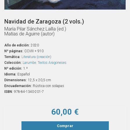

Navidad de Zaragoza (2 vols.)
María Pilar Sánchez Laílla (ed.)
Matías de Aguirre (autor)
Año de edición:
2020
Nº páginas:
CCVIII + 910
Temática:
Literatura (creación)
Colección:
Larumbe. Textos Aragoneses
Nº edición:
1.ª
Idioma:
Español
Dimensiones:
12,5 x 20,5 cm
Encuadernación:
Rústica con solapas
ISBN:
978-84-1340-201-7
60,00 €
Comprar