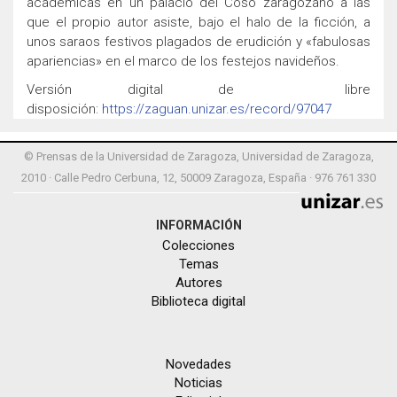
académicas en un palacio del Coso zaragozano a las
que el propio autor asiste, bajo el halo de la ficción, a
unos saraos festivos plagados de erudición y «fabulosas
apariencias» en el marco de los festejos navideños.
Versión digital de libre
disposición:
https://zaguan.unizar.es/record/97047
© Prensas de la Universidad de Zaragoza, Universidad de Zaragoza,
2010 · Calle Pedro Cerbuna, 12, 50009 Zaragoza, España · 976 761 330
INFORMACIÓN
Colecciones
Temas
Autores
Biblioteca digital
Novedades
Noticias