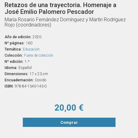
Retazos de una trayectoria. Homenaje a
José Emilio Palomero Pescador
María Rosario Fernández Domínguez y Martín Rodríguez
Rojo (coordinadores)
Año de edición:
2020
Nº páginas:
160
Temática:
Educación
Colección:
Fuera de colección
Nº edición:
1.ª
Idioma:
Español
Dimensiones:
17 x 23 cm
Encuadernación:
Cosido
ISBN:
978-84-1340-143-0
20,00 €
Comprar