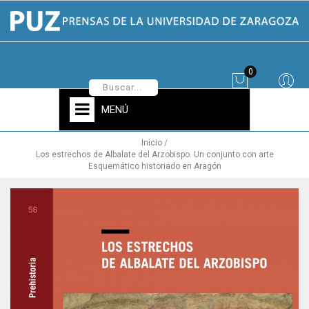
0
MENÚ
Inicio
Los estrechos de Albalate del Arzobispo. Un conjunto con arte
Esquemático historiado en Aragón