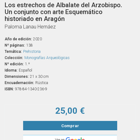
Los estrechos de Albalate del Arzobispo.
Un conjunto con arte Esquemático
historiado en Aragón
Paloma Lanau Hernáez
Año de edición:
2020
Nº páginas:
138
Temática:
Prehistoria
Colección:
Monografías Arqueológicas
Nº edición:
1.ª
Idioma:
Español
Dimensiones:
21 x 30 cm
Encuadernación:
Rústica
ISBN:
978-84-1340-236-9
25,00 €
Comprar