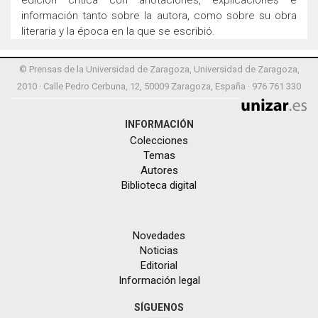
edición crítica con anotaciones, explicaciones e
información tanto sobre la autora, como sobre su obra
literaria y la época en la que se escribió.
© Prensas de la Universidad de Zaragoza, Universidad de Zaragoza,
2010 · Calle Pedro Cerbuna, 12, 50009 Zaragoza, España · 976 761 330
INFORMACIÓN
Colecciones
Temas
Autores
Biblioteca digital
Novedades
Noticias
Editorial
Información legal
SÍGUENOS