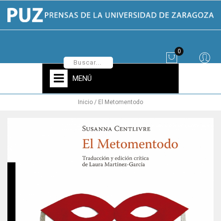
0
MENÚ
Inicio
El Metomentodo