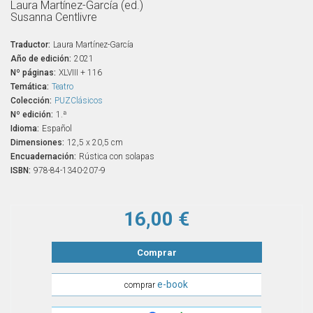
Laura Martínez-García (ed.)
Susanna Centlivre
Traductor:
Laura Martínez-García
Año de edición:
2021
Nº páginas:
XLVIII + 116
Temática:
Teatro
Colección:
PUZClásicos
Nº edición:
1.ª
Idioma:
Español
Dimensiones:
12,5 x 20,5 cm
Encuadernación:
Rústica con solapas
ISBN:
978-84-1340-207-9
16,00 €
Comprar
e-book
comprar