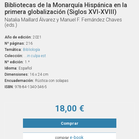
Bibliotecas de la Monarquía Hispánica en la
primera globalización (Siglos XVI-XVIII)
Natalia Maillard Álvarez y Manuel F. Fernández Chaves
(eds.)
Año de edición:
2021
Nº páginas:
216
Temática:
Bibliología
Colección:
...in culpa est
Nº edición:
1.ª
Idioma:
Español
Dimensiones:
16 x 24 cm
Encuadernación:
Rústica con solapas
ISBN:
978-84-1340-346-5
18,00 €
Comprar
e-book
comprar