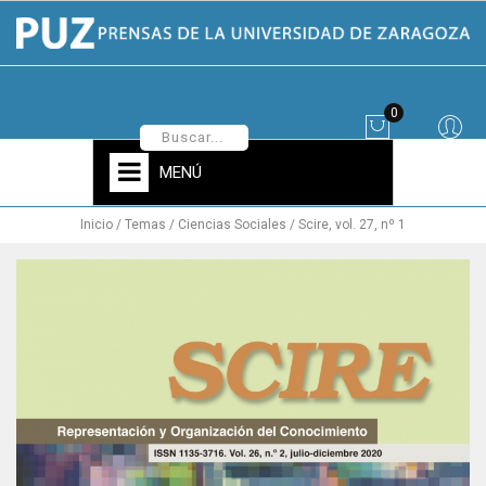
0
MENÚ
Inicio
Temas
Ciencias Sociales
Scire, vol. 27, nº 1