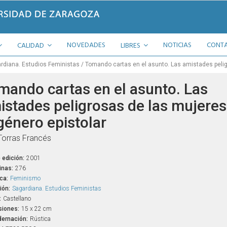
NOVEDADES
NOTICIAS
CONT
CALIDAD
LIBRES
rdiana. Estudios Feministas
Tomando cartas en el asunto. Las amistades pelig
mando cartas en el asunto. Las
istades peligrosas de las mujeres
género epistolar
Torras Francés
 edición:
2001
inas:
276
ca:
Feminismo
ión:
Sagardiana. Estudios Feministas
:
Castellano
iones:
15 x 22 cm
ernación:
Rústica