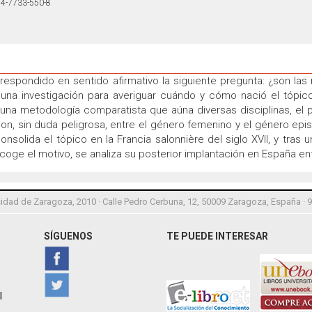
4-7733-550-8
 respondido en sentido afirmativo la siguiente pregunta: ¿son la
r una investigación para averiguar cuándo y cómo nació el tópic
 una metodología comparatista que aúna diversas disciplinas, el
ison, sin duda peligrosa, entre el género femenino y el género epis
olida el tópico en la Francia salonnière del siglo XVII, y tra
ge el motivo, se analiza su posterior implantación en España entre
idad de Zaragoza, 2010 · Calle Pedro Cerbuna, 12, 50009 Zaragoza, España · 
SÍGUENOS
TE PUEDE INTERESAR
l