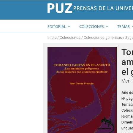
EDITORIAL
COLECCIONES
TEMAS
Inicio
Colecciones
Colecciones genéricas
Saga
To
am
el 
Meri 
Año de
Nº pág
Temáti
Colecc
Idioma
Dimens
Encuad