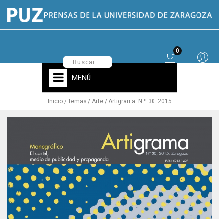
0
MENÚ
Inicio
Temas
Arte
Artigrama. N.º 30. 2015