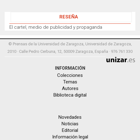
RESEÑA
El cartel, medio de publicidad y propaganda
© Prensas de la Universidad de Zaragoza, Universidad de Zaragoza,
2010 · Calle Pedro Cerbuna, 12, 50009 Zaragoza, España · 976 761 330
INFORMACIÓN
Colecciones
Temas
Autores
Biblioteca digital
Novedades
Noticias
Editorial
Información legal