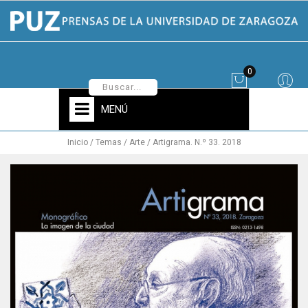
0
MENÚ
Inicio
Temas
Arte
Artigrama. N.º 33. 2018